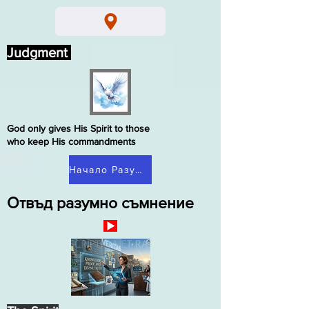
Judgment
God only gives His Spirit to those
who keep His commandments
Начало Разумно съмнение
Отвъд разумно съмнение