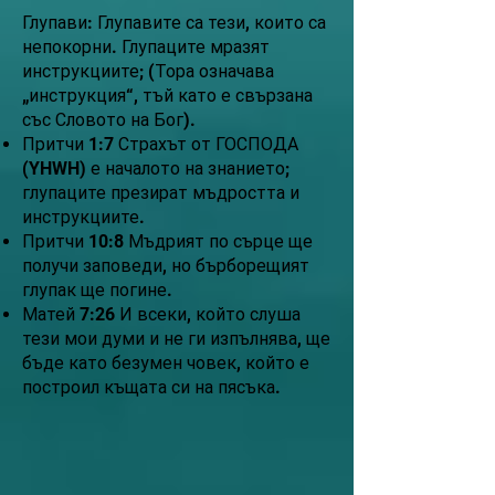
Глупави: Глупавите са тези, които са
непокорни. Глупаците мразят
инструкциите; (Тора означава
„инструкция“, тъй като е свързана
със Словото на Бог).
Притчи 1:7 Страхът от ГОСПОДА
(YHWH) е началото на знанието;
глупаците презират мъдростта и
инструкциите.
Притчи 10:8 Мъдрият по сърце ще
получи заповеди, но бърборещият
глупак ще погине.
Матей 7:26 И всеки, който слуша
тези мои думи и не ги изпълнява, ще
бъде като безумен човек, който е
построил къщата си на пясъка.