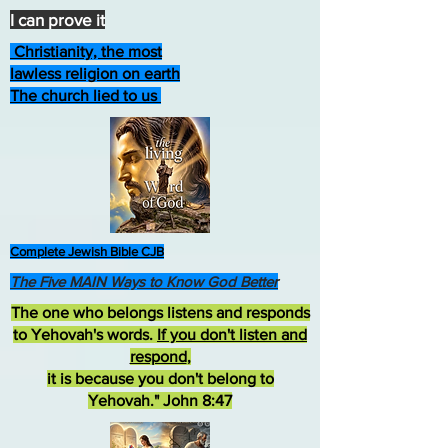
I can prove it
Christianity, the most
lawless religion on earth
The church lied to us
Complete Jewish Bible CJB
The Five MAIN Ways to Know God Better
The one who belongs listens and responds
to Yehovah's words.
If you don't listen and
respond
,
it is because you don't belong to
Yehovah." John 8:47