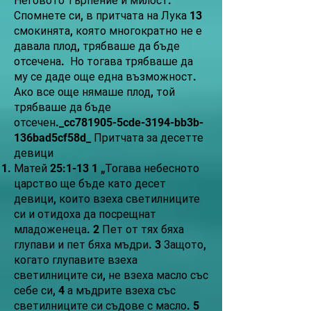
Неговото търпение и милост.
Спомнете си, в притчата на Лука 13
смокинята, която многократно не е
давала плод, трябваше да бъде
отсечена. Но тогава трябваше да
му се даде още една възможност.
Ако все още нямаше плод, той
трябваше да бъде
отсечен._cc781905-5cde-3194-bb3b-
136bad5cf58d_ Притчата за десетте
девици
Матей 25:1-13 1 „Тогава небесното
царство ще бъде като десет
девици, които взеха светилниците
си и отидоха да посрещнат
младоженеца. 2 Пет от тях бяха
глупави и пет бяха мъдри. 3 Защото,
когато глупавите взеха
светилниците си, не взеха масло със
себе си, 4 а мъдрите взеха със
светилниците си съдове с масло. 5