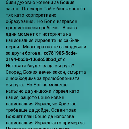
били духовно женени за Божия
закон. По-скоро Той е бил женен за
тях като корпоративно
образувание. Но Бог е изправен
пред истински проблем. В нито
един момент от историята на
националния Израел те не са били
верни. Многократно те са жадували
за други богове._cc781905-5cde-
3194-bb3b-136do58bad_cf с
Неговата блудстваща съпруга?
Според Божия вечен закон, смъртта
е необходима за прелюбодейната
съпруга. Но Бог не можеше
напълно да унищожи Израел като
нация, защото беше извън
националния Израел, че Христос
трябваше да дойде. Освен това
Божият план беше да използва
националния Израел като пример за