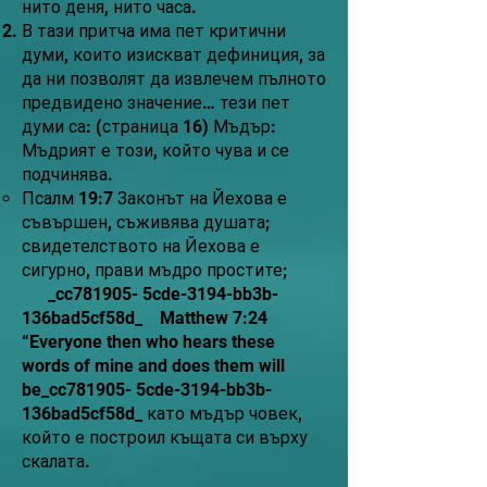
нито деня, нито часа.
В тази притча има пет критични
думи, които изискват дефиниция, за
да ни позволят да извлечем пълното
предвидено значение… тези пет
думи са: (страница 16) Мъдър:
Мъдрият е този, който чува и се
подчинява.
Псалм 19:7 Законът на Йехова е
съвършен, съживява душата;
свидетелството на Йехова е
сигурно, прави мъдро простите;
_cc781905- 5cde-3194-bb3b-
136bad5cf58d_ Matthew 7:24
“Everyone then who hears these
words of mine and does them will
be_cc781905- 5cde-3194-bb3b-
136bad5cf58d_ като мъдър човек,
който е построил къщата си върху
скалата.