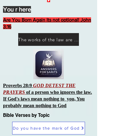
You r here
Are You Born Again Its not optional! John
3:16
The works of the law are not what you think they are works of men
Proverbs 28:9
GOD DETEST THE
PRAYERS
of a person who ignores the law.
If God's laws mean nothing to you, You
probably mean nothing to God
Bible Verses by Topic
Do you have the mark of God