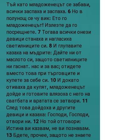
Тъй като младоженецът се забави,
всички заспаха и заспаха. 6 Но в
полунощ се чу вик: Ето го
младоженецът! Излезте да го
посрещнете. 7 Тогава всички онези
девици станаха и нагласиха
светилниците си. 8 И глупавите
казаха на мъдрите: Дайте ни от
маслото си, защото светилниците
ни гаснат. нас и за вас; отидете
вместо това при търговците и
купете за себе си. 10 И докато
отиваха да купят, младоженецът
дойде и готовите влязоха с него на
сватбата и вратата се затвори. 11
След това дойдоха и другите
девици и казаха: Господи, Господи,
отвори ни. 12 Но той отговори:
Истина ви казвам, не ви познавам.
13 Бдете, прочее, защото не знаете