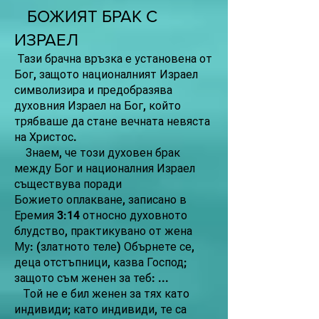
БОЖИЯТ БРАК С
ИЗРАЕЛ
Тази брачна връзка е установена от
Бог, защото националният Израел
символизира и предобразява
духовния Израел на Бог, който
трябваше да стане вечната невяста
на Христос.
Знаем, че този духовен брак
между Бог и националния Израел
съществува поради
Божието оплакване, записано в
Еремия 3:14 относно духовното
блудство, практикувано от жена
Му: (златното теле) Обърнете се,
деца отстъпници, казва Господ;
защото съм женен за теб: ...
Той не е бил женен за тях като
индивиди; като индивиди, те са