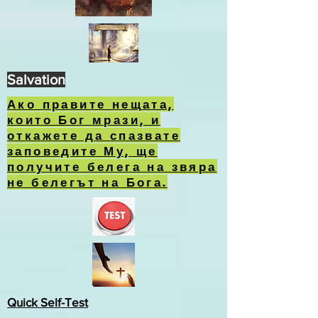
Salvation
Ако правите нещата,
които Бог мрази, и
откажете да спазвате
заповедите Му, ще
получите белега на звяра
не белегът на Бога.
Quick Self-Test