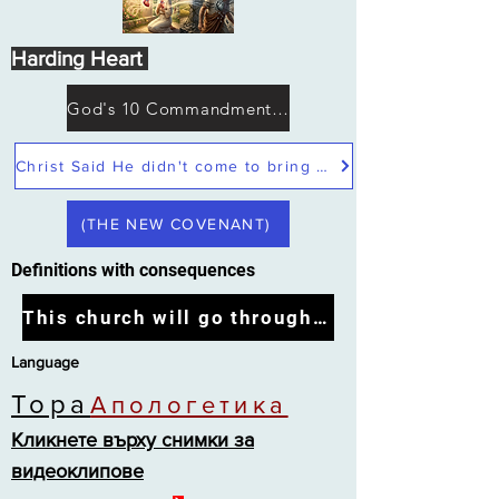
Harding Heart
God's 10 Commandments not Moses
Christ Said He didn't come to bring peace but a sword
(THE NEW COVENANT)
Definitions with consequences
This church will go through the tribulation
Language
Тора
Апологетика
Кликнете върху снимки за
видеоклипове