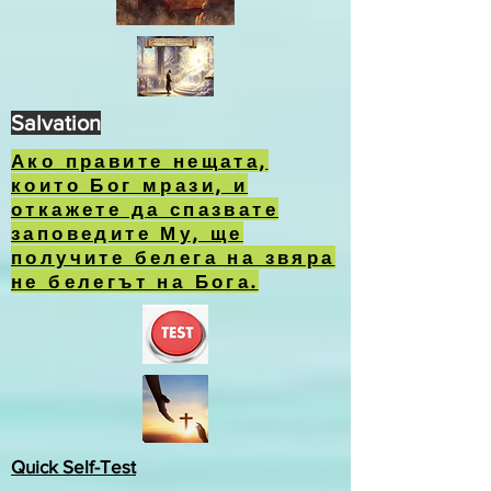
Salvation
Ако правите нещата,
които Бог мрази, и
откажете да спазвате
заповедите Му, ще
получите белега на звяра
не белегът на Бога.
Quick Self-Test