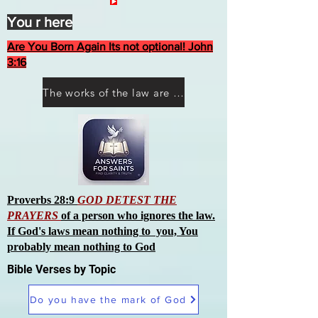
You r here
Are You Born Again Its not optional! John
3:16
The works of the law are not what you think they are works of men
Proverbs 28:9
GOD DETEST THE
PRAYERS
of a person who ignores the law.
If God's laws mean nothing to you, You
probably mean nothing to God
Bible Verses by Topic
Do you have the mark of God