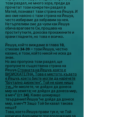
този раздел, не много хора, преди да
прочетат този конкретен раздел в
Матей, познават тази страна на Йешуа. И
ако сме наясно с тази страна на Йешуа,
често избираме да забравим за нея.
Нетърпеливи сме да чуем как Йешуа
обича враговете Си, прощава на
проститутките, докосва прокажените и
храни гладните, но това е всичко.
Йешуа, който виждаме в глава 10,
стихове 34-39 – този Йешуа, честно
казано, е този, който никой не иска да
знае.
Но ако пропусна този раздел, ще
пропуснете съществена страна на
Йешуа.
Страната на Йешуа, която е
ВИЗИСКАТЕЛНА. Това е мястото, където
е Йешуа, което бихте могли да наречете
"брутално директен". Той не крие нищо
тук.
„Не мислете, че дойдох да донеса
мир на земята; не дойдох да донеса мир,
а меч” (ст.34). Какво шокиращо
твърдение! Йешуа "не дойде да донесе
мир, а меч"? Защо Той би казал такова
нещо?
Това, което Йешуа прави тук е, че Той
коригира фалшивите предположения за