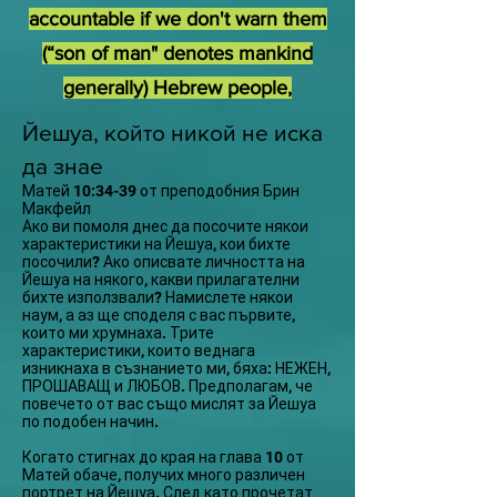
accountable if we don't warn them
(“son of man" denotes mankind
generally)
Hebrew people,
Йешуа, който никой не иска
да знае
Матей 10:34-39 от преподобния Брин
Макфейл
Ако ви помоля днес да посочите някои
характеристики на Йешуа, кои бихте
посочили? Ако описвате личността на
Йешуа на някого, какви прилагателни
бихте използвали? Намислете някои
наум, а аз ще споделя с вас първите,
които ми хрумнаха. Трите
характеристики, които веднага
изникнаха в съзнанието ми, бяха: НЕЖЕН,
ПРОШАВАЩ и ЛЮБОВ. Предполагам, че
повечето от вас също мислят за Йешуа
по подобен начин.
Когато стигнах до края на глава 10 от
Матей обаче, получих много различен
портрет на Йешуа. След като прочетат