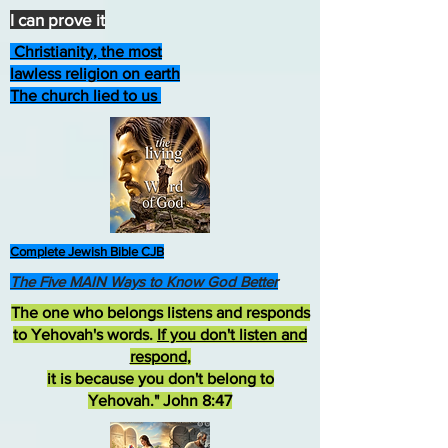
I can prove it
Christianity, the most
lawless religion on earth
The church lied to us
Complete Jewish Bible CJB
The Five MAIN Ways to Know God Better
The one who belongs listens and responds
to Yehovah's words.
If you don't listen and
respond
,
it is because you don't belong to
Yehovah." John 8:47