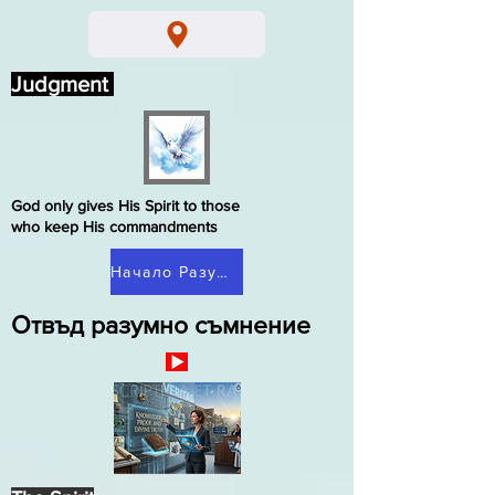
Judgment
God only gives His Spirit to those
who keep His commandments
Начало Разумно съмнение
Отвъд разумно съмнение