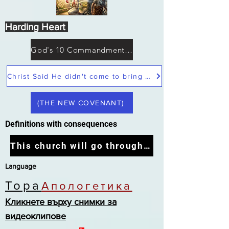
Harding Heart
God's 10 Commandments not Moses
Christ Said He didn't come to bring peace but a sword
(THE NEW COVENANT)
Definitions with consequences
This church will go through the tribulation
Language
Тора
Апологетика
Кликнете върху снимки за
видеоклипове