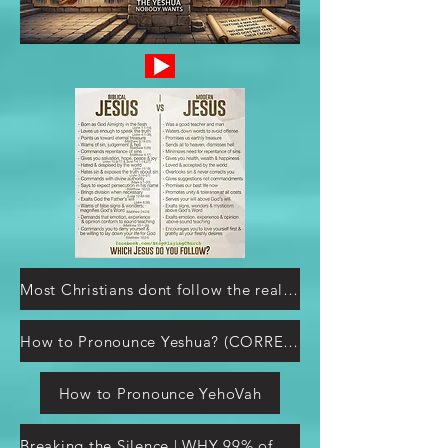
Most Christians dont follow the real Jesus
How to Pronounce Yeshua? (CORRECTLY)
How to Pronounce YehoVah
Breaking the Silence | WHY 99% of Churches Are NOT Telling You This A Rood Awakening! 233K subscribers Subscribe