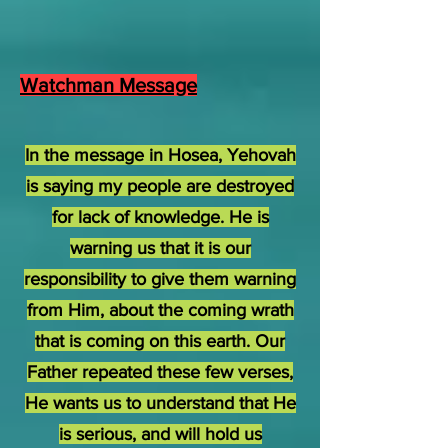
Watchman Message
In the message in Hosea, Yehovah
is saying my people are destroyed
for lack of knowledge. He is
warning us that it is our
responsibility to give them warning
from Him, about the coming wrath
that is coming on this earth. Our
Father repeated these few verses,
He wants us to understand that He
is serious, and will hold us