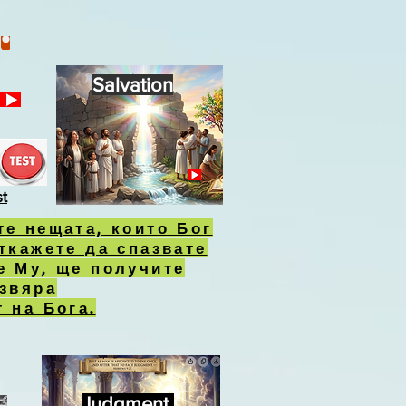
Salvation
st
те нещата, които Бог
откажете да спазвате
е Му, ще получите
 звяра
 на Бога.
Judgment