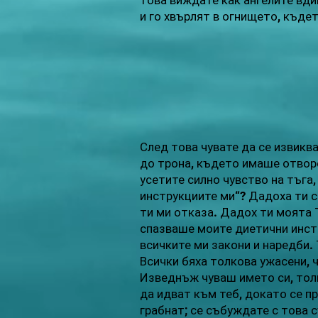
това виждате как ангелите вди
и го хвърлят в огнището, къде
След това чувате да се извикв
до трона, където имаше отворе
усетите силно чувство на тъга,
инструкциите ми“? Дадоха ти с
ти ми отказа. Дадох ти моята 
спазваше моите диетични инст
всичките ми закони и наредби. 
Всички бяха толкова ужасени, 
Изведнъж чуваш името си, толк
да идват към теб, докато се п
грабнат; се събуждате с това 