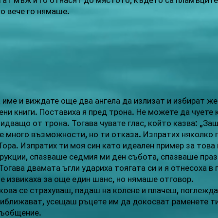
гат мъж и го отнасят до мястото, където са пламъците
то вече го нямаше.
а име и виждате още два ангела да излизат и избират ж
ни книги. Поставиха я пред трона. Не можете да чуете 
 идващо от трона. Тогава чувате глас, който казва: „З
е много възможности, но ти отказа. Изпратих няколко 
Тора. Изпратих ти моя син като идеален пример за това 
рукции, спазваше седмия ми ден събота, спазваше праз
Тогава двамата ъгли удариха тоягата си и я отнесоха в
че извикаха за още един шанс, но нямаше отговор.
ова се страхуваш, падаш на колене и плачеш, поглежд
риближават, усещаш ръцете им да докосват раменете ти.
съобщение.