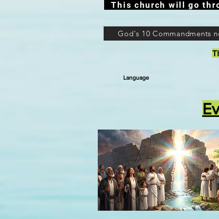
This church will go thr
God's 10 Commandments n
T
Language
Ev