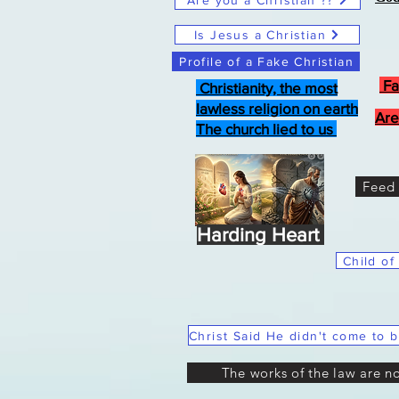
Are you a Christian ??
Is Jesus a Christian
Profile of a Fake Christian
Fa
Christianity, the most
lawless religion on earth
Are
The church lied to us
Feed 
Harding Heart
Child of
The works of the law are n