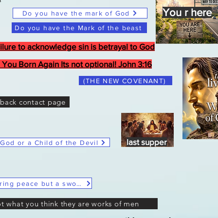
You r here
Do you have the mark of God
Do you have the Mark of the beast
ilure to acknowledge sin is betrayal to God
 You Born Again Its not optional! John 3:16
(THE NEW COVENANT)
back contact page
Last Supper
last supper
 God or a Child of the Devil
Christ Said He didn't come to bring peace but a sword
ot what you think they are works of men