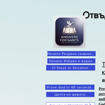
Отвъ
Начало Разумно съмнение
Начало Избран и верен
21 Steps to Salvation
К
в
Prove God in 60 seconds
Pro
per
Целта на живота
not
Go