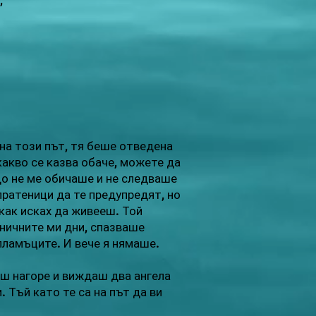
,
ена този път, тя беше отведена
какво се казва обаче, можете да
ащо не ме обичаше и не следваше
пратеници да те предупредят, но
как исках да живееш. Той
ничните ми дни, спазваше
 пламъците. И вече я нямаше.
аш нагоре и виждаш два ангела
 Тъй като те са на път да ви