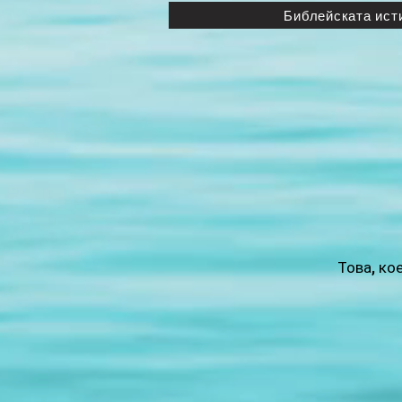
Библейската исти
Това, ко