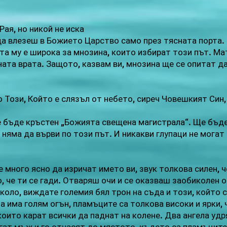
Рая, но никой не иска
да влезеш в Божието Царство само през тясната порта.
та му е широка за мнозина, които избират този път. Ма
ата врата. Защото, казвам ви, мнозина ще се опитат да
о Този, Който е слязъл от небето, сиреч Човешкият Син,
 бъде кръстен „Божията свещена магистрала“. Ще бъде 
г, няма да върви по този път. И никакви глупаци не мога
е много ясно да изричат името ви, звук толкова силен,
, че ти се гади. Отваряш очи и се оказваш заобиколен 
оло, виждате големия бял трон на съда и този, който с
а има голям огън, пламъците са толкова високи и ярки, 
които карат всички да паднат на колене. Два ангела удр