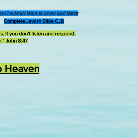
he Five MAIN Ways to Know God Better
Complete Jewish Bible CJB
ds.
If you don't listen and respond
,
h." John 8:47
to Heaven