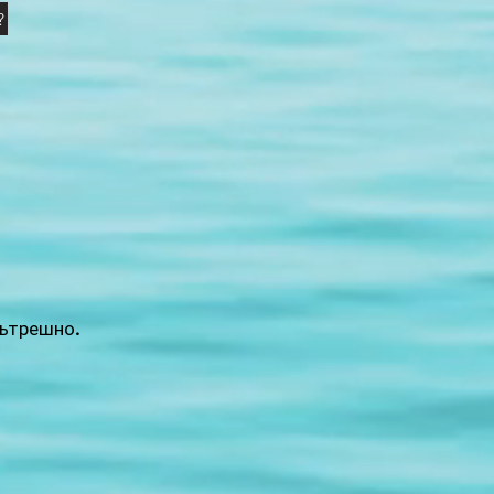
?
 вътрешно.