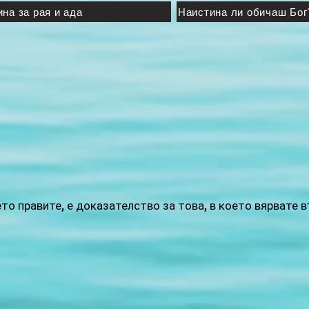
на за рая и ада
Наистина ли обичаш Бог
ето правите, е доказателство за това, в което вярвате