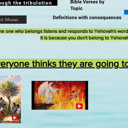
Bible Verses by
ough the tribulation
Topic
T
Definitions with consequences
ot Moses
he one who belongs listens and responds to Yehovah's wor
it is because you don't belong to Yehova
eryone thinks they are going 