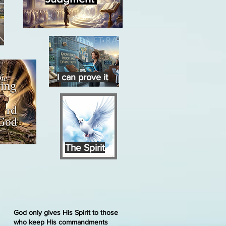
I can prove it
The Spirit
God only gives His Spirit to those
who keep His commandments