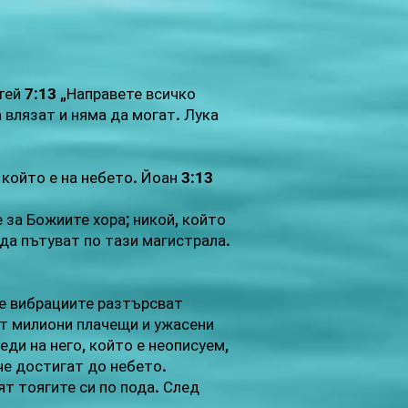
тей 7:13 „Направете всичко
 влязат и няма да могат. Лука
 който е на небето. Йоан 3:13
за Божиите хора; никой, който
т да пътуват по тази магистрала.
 че вибрациите разтърсват
от милиони плачещи и ужасени
еди на него, който е неописуем,
че достигат до небето.
ят тоягите си по пода. След