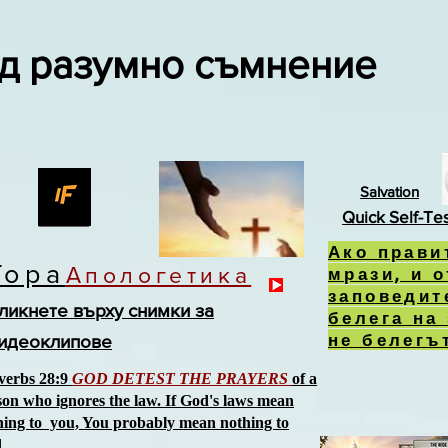
д разумно съмнение
Salvation
Quick Self-Te
Ако прави
Тора
Апологетика
мрази, и 
заповедит
ликнете върху снимки за
белега на
не белегът
идеоклипове
verbs 28:9
GOD DETEST THE PRAYERS
of a
son who ignores the law. If God's laws mean
hing to you, You probably mean nothing to
d