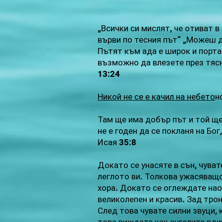
„Всички си мислят, че отиват в 
върви по тесния път” „Можеш 
Пътят към ада е широк и порта
възможно да влезете през тясн
13:24
Никой не се е качил на небето
н
Там ще има добър път и той ще
не е годен да се покланя на Бо
Исая 35:8
Докато се унасяте в сън, чуват
леглото ви. Толкова ужасяващо
хора. Докато се оглеждате наок
великолепен и красив. Зад трон
След това чувате силни звуци, 